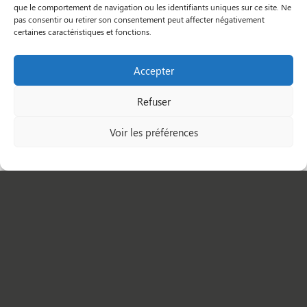
que le comportement de navigation ou les identifiants uniques sur ce site. Ne
pas consentir ou retirer son consentement peut affecter négativement
certaines caractéristiques et fonctions.
Accepter
Refuser
Voir les préférences
Besoin d’un renseignement ?
Contactez-nous !
NOS RÉSEAUX SOCIAUX
CONTACTER ASSISTANCE